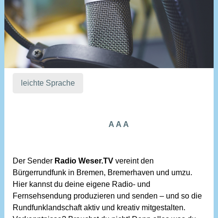
leichte Sprache
Decrease
Reset
Increase
A
A
A
font
font
font
size.
size.
size.
Der Sender
Radio Weser.TV
vereint den
Bürgerrundfunk in Bremen, Bremerhaven und umzu.
Hier kannst du deine eigene Radio- und
Fernsehsendung produzieren und senden – und so die
Rundfunklandschaft aktiv und kreativ mitgestalten.