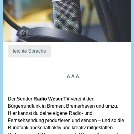
leichte Sprache
Decrease
Reset
Increase
A
A
A
font
font
font
size.
size.
size.
Der Sender
Radio Weser.TV
vereint den
Bürgerrundfunk in Bremen, Bremerhaven und umzu.
Hier kannst du deine eigene Radio- und
Fernsehsendung produzieren und senden – und so die
Rundfunklandschaft aktiv und kreativ mitgestalten.